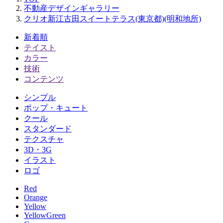
不動産デザインギャラリー
クリオ新江古田スイートテラス(東京都)(明和地所)
新着順
テイスト
カラー
技術
コンテンツ
シンプル
ポップ・キュート
クール
スタンダード
テクスチャ
3D・3G
イラスト
ロゴ
Red
Orange
Yellow
YellowGreen