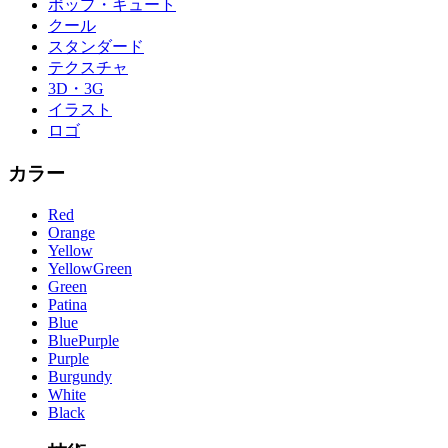
ポップ・キュート
クール
スタンダード
テクスチャ
3D・3G
イラスト
ロゴ
カラー
Red
Orange
Yellow
YellowGreen
Green
Patina
Blue
BluePurple
Purple
Burgundy
White
Black