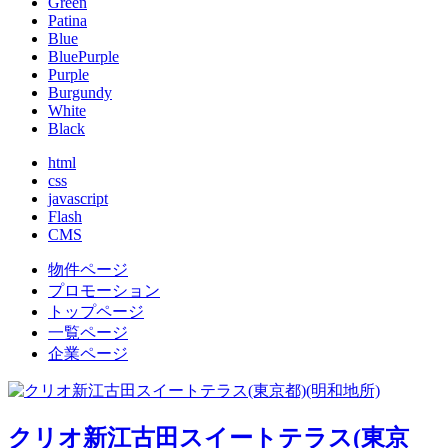
Green
Patina
Blue
BluePurple
Purple
Burgundy
White
Black
html
css
javascript
Flash
CMS
物件ページ
プロモーション
トップページ
一覧ページ
企業ページ
クリオ新江古田スイートテラス(東京