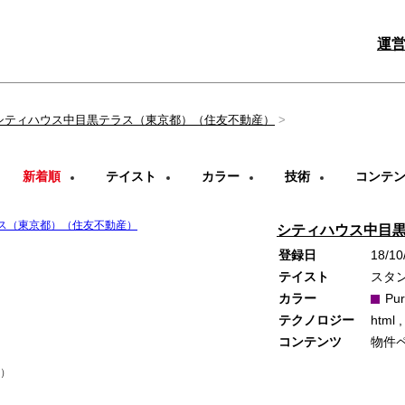
運
シティハウス中目黒テラス（東京都）（住友不動産）
新着順
テイスト
カラー
技術
コンテ
シティハウス中目
登録日
18/10
テイスト
スタ
カラー
Pur
テクノロジー
html ,
コンテンツ
物件
）