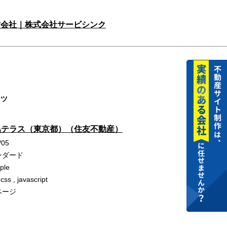
営会社｜株式会社サービシンク
ンツ
黒テラス（東京都）（住友不動産）
/05
ンダード
ple
 css , javascript
ページ