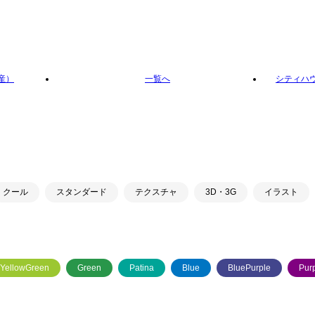
産）
一覧へ
シティハ
クール
スタンダード
テクスチャ
3D・3G
イラスト
YellowGreen
Green
Patina
Blue
BluePurple
Pur