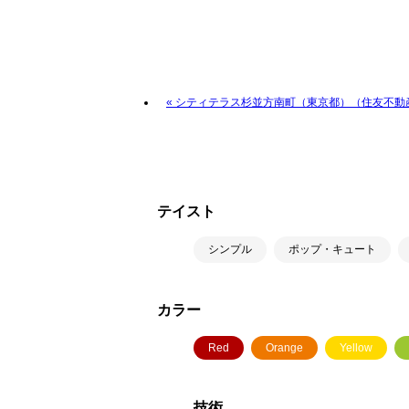
« シティテラス杉並方南町（東京都）（住友不動
テイスト
シンプル
ポップ・キュート
カラー
Red
Orange
Yellow
技術