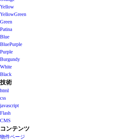
Yellow
YellowGreen
Green
Patina
Blue
BluePurple
Purple
Burgundy
White
Black
技術
html
css
javascript
Flash
CMS
コンテンツ
物件ページ