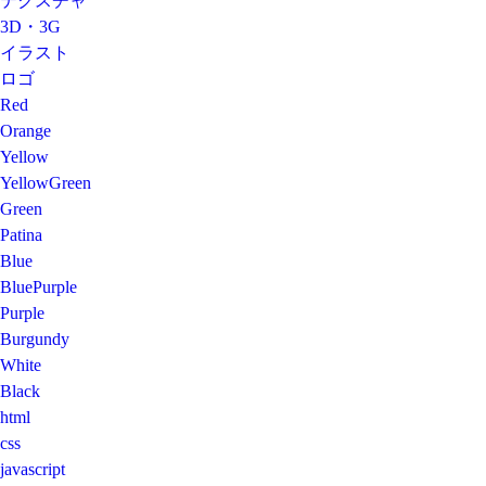
テクスチャ
3D・3G
イラスト
ロゴ
Red
Orange
Yellow
YellowGreen
Green
Patina
Blue
BluePurple
Purple
Burgundy
White
Black
html
css
javascript